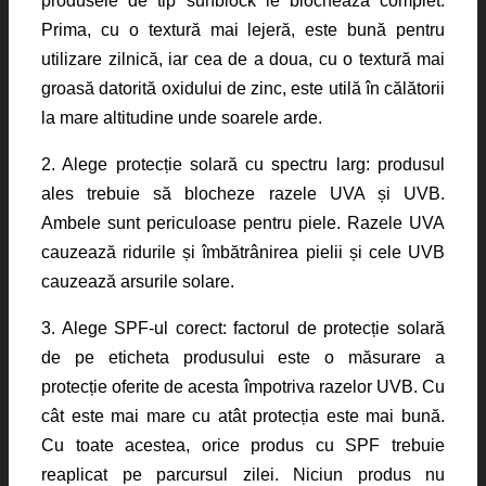
produsele de tip sunblock le blochează complet.
Prima, cu o textură mai lejeră, este bună pentru
utilizare zilnică, iar cea de a doua, cu o textură mai
groasă datorită oxidului de zinc, este utilă în călătorii
la mare altitudine unde soarele arde.
2. Alege protecție solară cu spectru larg: produsul
ales trebuie să blocheze razele UVA și UVB.
Ambele sunt periculoase pentru piele. Razele UVA
cauzează ridurile și îmbătrânirea pielii și cele UVB
cauzează arsurile solare.
3. Alege SPF-ul corect: factorul de protecție solară
de pe eticheta produsului este o măsurare a
protecție oferite de acesta împotriva razelor UVB. Cu
cât este mai mare cu atât protecția este mai bună.
Cu toate acestea, orice produs cu SPF trebuie
reaplicat pe parcursul zilei. Niciun produs nu