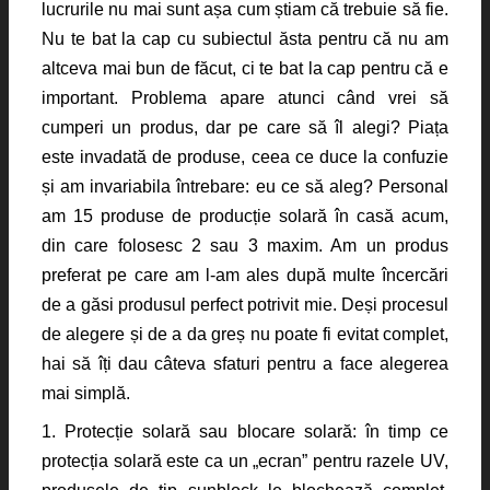
lucrurile nu mai sunt așa cum știam că trebuie să fie.
Nu te bat la cap cu subiectul ăsta pentru că nu am
altceva mai bun de făcut, ci te bat la cap pentru că e
important. Problema apare atunci când vrei să
cumperi un produs, dar pe care să îl alegi? Piața
este invadată de produse, ceea ce duce la confuzie
și am invariabila întrebare: eu ce să aleg? Personal
am 15 produse de producție solară în casă acum,
din care folosesc 2 sau 3 maxim. Am un produs
preferat pe care am l-am ales după multe încercări
de a găsi produsul perfect potrivit mie. Deși procesul
de alegere și de a da greș nu poate fi evitat complet,
hai să îți dau câteva sfaturi pentru a face alegerea
mai simplă.
1. Protecție solară sau blocare solară: în timp ce
protecția solară este ca un „ecran” pentru razele UV,