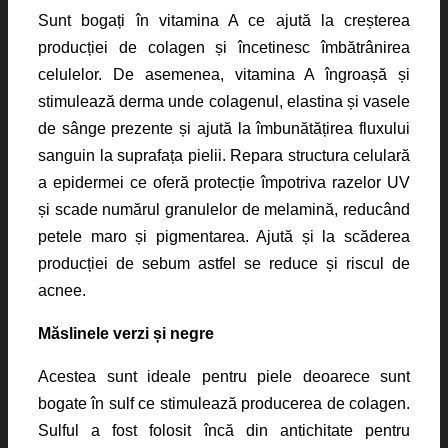
Sunt bogați în vitamina A ce ajută la creșterea
producției de colagen și încetinesc îmbătrânirea
celulelor. De asemenea, vitamina A îngroașă și
stimulează derma unde colagenul, elastina și vasele
de sânge prezente și ajută la îmbunătățirea fluxului
sanguin la suprafața pielii. Repara structura celulară
a epidermei ce oferă protecție împotriva razelor UV
și scade numărul granulelor de melamină, reducând
petele maro și pigmentarea. Ajută și la scăderea
producției de sebum astfel se reduce și riscul de
acnee.
Măslinele verzi și negre
Acestea sunt ideale pentru piele deoarece sunt
bogate în sulf ce stimulează producerea de colagen.
Sulful a fost folosit încă din antichitate pentru