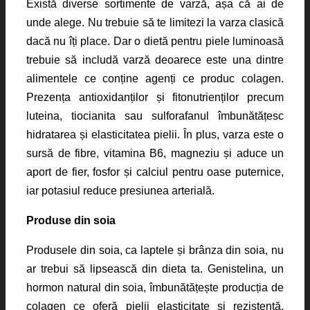
Există diverse sortimente de varză, așa că ai de
unde alege. Nu trebuie să te limitezi la varza clasică
dacă nu îți place. Dar o dietă pentru piele luminoasă
trebuie să includă varză deoarece este una dintre
alimentele ce conține agenți ce produc colagen.
Prezența antioxidanților și fitonutrienților precum
luteina, tiocianita sau sulforafanul îmbunătățesc
hidratarea și elasticitatea pielii. În plus, varza este o
sursă de fibre, vitamina B6, magneziu și aduce un
aport de fier, fosfor și calciul pentru oase puternice,
iar potasiul reduce presiunea arterială.
Produse din soia
Produsele din soia, ca laptele și brânza din soia, nu
ar trebui să lipsească din dieta ta. Genistelina, un
hormon natural din soia, îmbunătățește producția de
colagen ce oferă pielii elasticitate și rezistență.