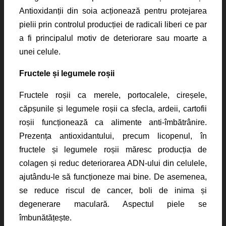
Antioxidanții din soia acționează pentru protejarea
pielii prin controlul producției de radicali liberi ce par
a fi principalul motiv de deteriorare sau moarte a
unei celule.
Fructele și legumele roșii
Fructele roșii ca merele, portocalele, cireșele,
căpșunile și legumele roșii ca sfecla, ardeii, cartofii
roșii funcționează ca alimente anti-îmbătrânire.
Prezența antioxidantului, precum licopenul, în
fructele și legumele roșii măresc producția de
colagen și reduc deteriorarea ADN-ului din celulele,
ajutându-le să funcționeze mai bine. De asemenea,
se reduce riscul de cancer, boli de inima și
degenerare maculară. Aspectul piele se
îmbunătățește.