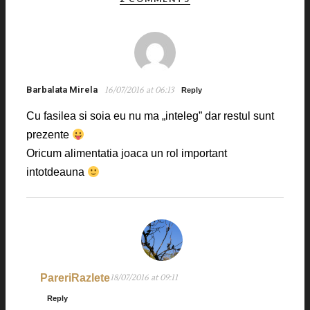
Barbalata Mirela
16/07/2016 at 06:13
Reply
Cu fasilea si soia eu nu ma „inteleg” dar restul sunt
prezente
Oricum alimentatia joaca un rol important
intotdeauna
PareriRazlete
18/07/2016 at 09:11
Reply