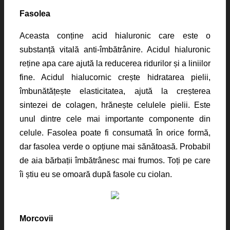
Fasolea
Aceasta conține acid hialuronic care este o
substanță vitală anti-îmbătrânire. Acidul hialuronic
reține apa care ajută la reducerea ridurilor și a liniilor
fine. Acidul hialucornic crește hidratarea pielii,
îmbunătățește elasticitatea, ajută la creșterea
sintezei de colagen, hrănește celulele pielii. Este
unul dintre cele mai importante componente din
celule. Fasolea poate fi consumată în orice formă,
dar fasolea verde o opțiune mai sănătoasă. Probabil
de aia bărbații îmbătrânesc mai frumos. Toți pe care
îi știu eu se omoară după fasole cu ciolan.
Morcovii