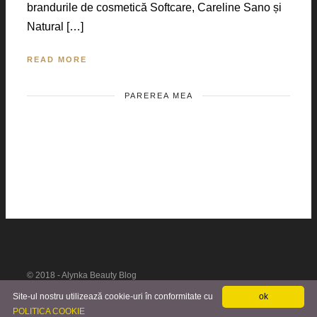
brandurile de cosmetică Softcare, Careline Sano și
Natural […]
READ MORE
PAREREA MEA
© 2018 - Alynka Beauty Blog
Site-ul nostru utilizează cookie-uri în conformitate cu
ok
POLITICA COOKIE