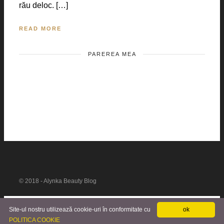
rău deloc. […]
READ MORE
PAREREA MEA
© 2018 - Alynka Beauty Blog
Site-ul nostru utilizează cookie-uri în conformitate cu
ok
POLITICA COOKIE