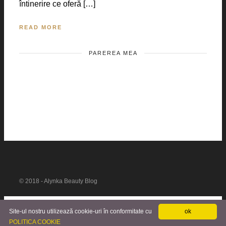
întinerire ce oferă […]
READ MORE
PAREREA MEA
© 2018 - Alynka Beauty Blog
Site-ul nostru utilizează cookie-uri în conformitate cu
ok
POLITICA COOKIE