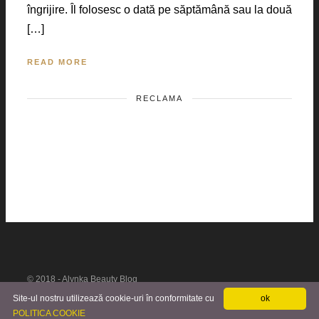
îngrijire. Îl folosesc o dată pe săptămână sau la două
[…]
READ MORE
RECLAMA
© 2018 - Alynka Beauty Blog
Site-ul nostru utilizează cookie-uri în conformitate cu
ok
POLITICA COOKIE