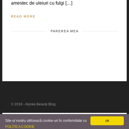
amestec de uleiuri cu fulgi […]
READ MORE
PAREREA MEA
© 2018 - Alynka Beauty Blog
Site-ul nostru utilizează cookie-uri în conformitate cu
ok
POLITICA COOKIE