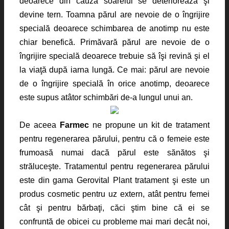
deoarece din cauza soarelui se deteriorează şi
devine tern. Toamna părul are nevoie de o îngrijire
specială deoarece schimbarea de anotimp nu este
chiar benefică. Primăvară părul are nevoie de o
îngrijire specială deoarece trebuie să îşi revină şi el
la viaţă după iarna lungă. Ce mai: părul are nevoie
de o îngrijire specială în orice anotimp, deoarece
este supus atâtor schimbări de-a lungul unui an.
De aceea
Farmec
ne propune un
kit de tratament
pentru regenerarea părului
, pentru că o femeie este
frumoasă numai dacă părul este sănătos şi
străluceşte. Tratamentul pentru
regenerarea părului
este din gama Gerovital Plant tratament şi este un
produs cosmetic pentru uz extern, atât pentru femei
cât şi pentru bărbaţi, căci ştim bine că ei se
confruntă de obicei cu probleme mai mari decât noi,