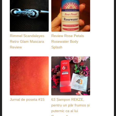
Rimmel Scandaleyes
Review Rose Petals
Retro Glam Mascara
Rosewater Body
Review
Splash
Jurnal de poseta #15
63 Șampon REKZE,
pentru un păr frumos și
puternic ca al lui