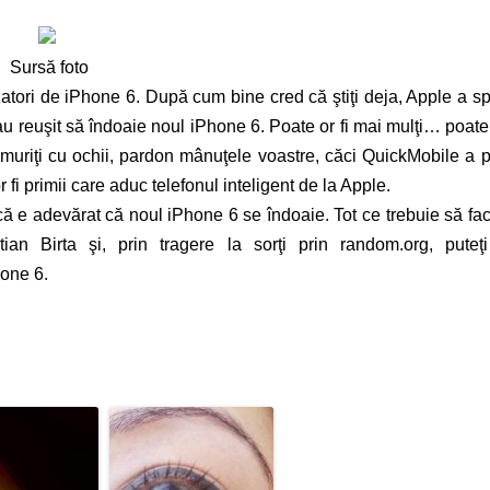
Sursă foto
lizatori de iPhone 6. După cum bine cred că ştiţi deja, Apple a s
 au reuşit să îndoaie noul iPhone 6. Poate or fi mai mulţi… poate
lămuriţi cu ochii, pardon mânuţele voastre, căci QuickMobile a 
i primii care aduc telefonul inteligent de la Apple.
că e adevărat că noul iPhone 6 se îndoaie. Tot ce trebuie să fac
an Birta şi, prin tragere la sorţi prin random.org, puteţi
hone 6.