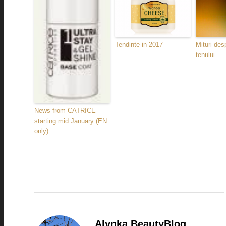
Tendinte in 2017
Mituri desp
tenului
News from CATRICE –
starting mid January (EN
only)
Alynka BeautyBlog