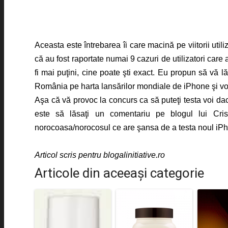
Aceasta este întrebarea îi care macină pe viitorii uti
că au fost raportate numai 9 cazuri de utilizatori care
fi mai puţini, cine poate şti exact. Eu propun să vă 
România pe harta lansărilor mondiale de iPhone şi vor f
Aşa că vă provoc la concurs ca să puteţi testa voi da
este să lăsaţi un comentariu pe blogul lui Cristi
norocoasa/norocosul ce are şansa de a testa noul iP
Articol scris pentru blogalinitiative.ro
Articole din aceeaşi categorie