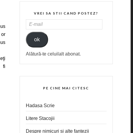
VREI SA STII CAND POSTEZ?
E-
pus
MAIL
 or
ok
pus
Alătură-te celuilalt abonat.
eţi
 fi
PE CINE MAI CITESC
Hadasa Scrie
Litere Stacojii
Despre nimicuri si alte fantezii