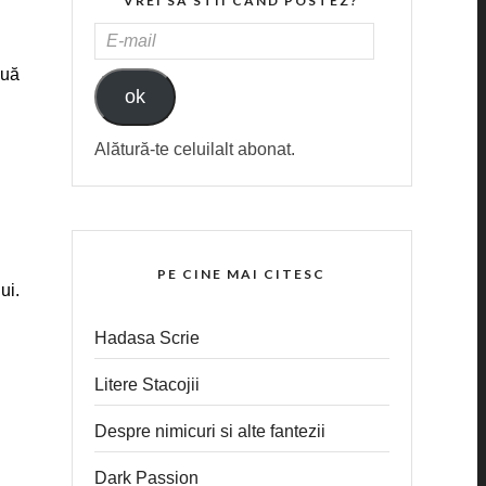
VREI SA STII CAND POSTEZ?
E-
MAIL
ouă
ok
Alătură-te celuilalt abonat.
PE CINE MAI CITESC
ui.
Hadasa Scrie
Litere Stacojii
Despre nimicuri si alte fantezii
Dark Passion