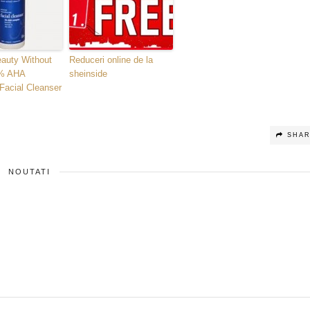
auty Without
Reduceri online de la
3% AHA
sheinside
Facial Cleanser
SHA
NOUTATI