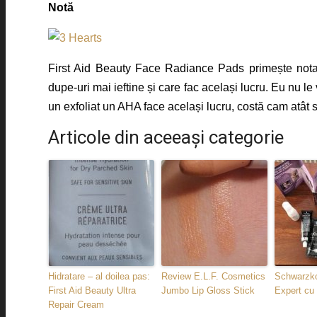
Notă
First Aid Beauty Face Radiance Pads primește nota 
dupe-uri mai ieftine și care fac același lucru. Eu nu l
un exfoliat un AHA face același lucru, costă cam atât s
Articole din aceeaşi categorie
Hidratare – al doilea pas:
Review E.L.F. Cosmetics
Schwarzko
First Aid Beauty Ultra
Jumbo Lip Gloss Stick
Expert c
Repair Cream