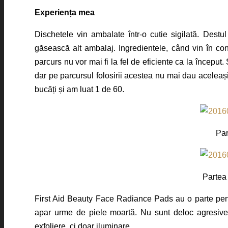
Experiența mea
Dischetele vin ambalate într-o cutie sigilată. Dest
găsească alt ambalaj. Ingredientele, când vin în c
parcurs nu vor mai fi la fel de eficiente ca la început.
dar pe parcursul folosirii acestea nu mai dau aceleaș
bucăți și am luat 1 de 60.
Par
Partea 
First Aid Beauty Face Radiance Pads au o parte pentru
apar urme de piele moartă. Nu sunt deloc agresive c
exfoliere, ci doar iluminare.