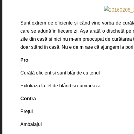
Sunt extrem de eficiente și când vine vorba de curăța
care se adună în fiecare zi. Așa arată o dischetă pe 
zile din casă și nici nu m-am preocupat de curățarea
doar stând în casă. Nu e de mirare că ajungem la pori în
Pro
Curăță eficient și sunt blânde cu tenul
Exfoliază la fel de blând și iluminează
Contra
Prețul
Ambalajul