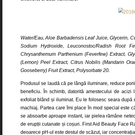
Water/Eau, Aloe Barbadensis Leaf Juice, Glycerin, Cu
Sodium Hydroxide, Leuconostoc/Radish Root Ferm
Chrysanthemum Parthenium (Feverfew) Extract, Glyc
(Lemon) Peel Extract, Citrus Nobilis (Mandarin Oran
Gooseberry) Fruit Extract, Polysorbate 20.
Produsul se laudă că pe lângă iluminare, reduce porii
beneficiu. În schimb, datorită amestecului de acizi l
exfoliat blând și iluminat. Eu le folosesc seara după
machiaj. Partea care îmi place în mod special este c
se absoarbe aproape instant, iar pielea rămâne netedă
de erupții cutanate și coșuri. First Aid Beauty Face 
deoarece pH-ul este destul de scăzut, iar concentraț