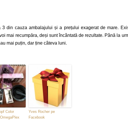
3 din cauza ambalajului și a prețului exagerat de mare. Exi
e voi mai recumpăra, deși sunt încântată de rezultate. Până la ur
au mai puțin, dar ține câteva luni.
pf Color
Yves Rocher pe
u OmegaPlex
Facebook