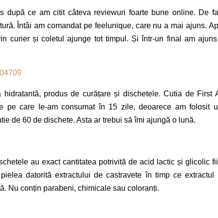
upă ce am citit câteva reviewuri foarte bune online. De fa
ură. Întâi am comandat pe feelunique, care nu a mai ajuns. Ap
n curier și coletul ajunge tot timpul. Și într-un final am ajuns
idratantă, produs de curățare și dischetele. Cutia de First 
 pe care le-am consumat în 15 zile, deoarece am folosit 
ie de 60 de dischete. Asta ar trebui să îmi ajungă o lună.
tele au exact cantitatea potrivită de acid lactic și glicolic fi
ă pielea datorită extractului de castravete în timp ce extractul
tă. Nu conțin parabeni, chimicale sau coloranți.