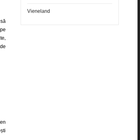
Vieneland
 să
 pe
te,
 de
ten
ști