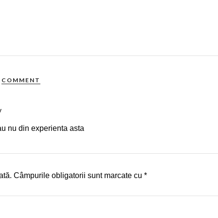
COMMENT
y
sau nu din experienta asta
ată.
Câmpurile obligatorii sunt marcate cu
*