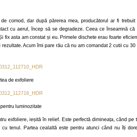
ul de comod, dar după părerea mea, producătorul ar fi trebuit
ontact cu aerul, încep să se degradeze. Ceea ce înseamnă că
 Și fix asta am constat și eu. Primele dischete erau foarte eficien
i rezultate. Acum îmi pare rău că nu am comandat 2 cutii cu 30
tea de exfoliere
pentru luminozitate
 exfoliere, ieșită în relief. Este perfectă dimineața, când pe 
u tenul. Partea cealaltă este pentru atunci când nu îți dore