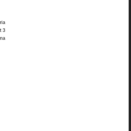
ria
t 3
una