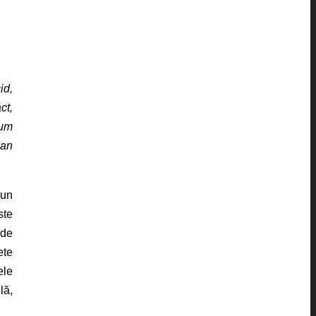
id,
ct,
num
ian
iun
ste
 de
ete
ele
lă,