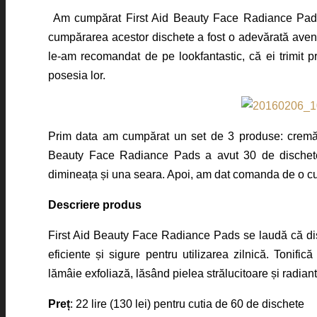
Am cumpărat First Aid Beauty Face Radiance Pads d
cumpărarea acestor dischete a fost o adevărată avent
le-am recomandat de pe lookfantastic, că ei trimit pri
posesia lor.
Prim data am cumpărat un set de 3 produse: cremă h
Beauty Face Radiance Pads a avut 30 de dischete
dimineața și una seara. Apoi, am dat comanda de o cut
Descriere produs
First Aid Beauty Face Radiance Pads se laudă că dische
eficiente și sigure pentru utilizarea zilnică. Tonific
lămâie exfoliază, lăsând pielea strălucitoare și radian
Preț
: 22 lire (130 lei) pentru cutia de 60 de dischete