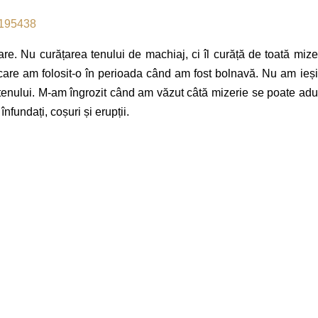
re. Nu curățarea tenului de machiaj, ci îl curăță de toată mize
care am folosit-o în perioada când am fost bolnavă. Nu am ieși
 tenului. M-am îngrozit când am văzut câtă mizerie se poate ad
fundați, coșuri și erupții.