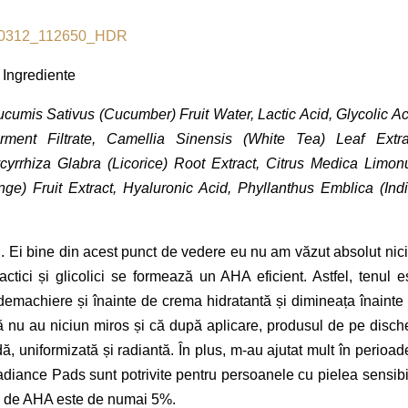
Ingrediente
cumis Sativus (Cucumber) Fruit Water, Lactic Acid, Glycolic Ac
ent Filtrate, Camellia Sinensis (White Tea) Leaf Extra
yrrhiza Glabra (Licorice) Root Extract, Citrus Medica Limo
ge) Fruit Extract, Hyaluronic Acid, Phyllanthus Emblica (Ind
. Ei bine din acest punct de vedere eu nu am văzut absolut nic
actici și glicolici se formează un AHA eficient. Astfel, tenul e
 demachiere și înainte de crema hidratantă și dimineața înainte
ă nu au niciun miros și că după aplicare, produsul de pe disch
, uniformizată și radiantă. În plus, m-au ajutat mult în perioad
Radiance Pads sunt potrivite pentru persoanele cu pielea sensibi
ia de AHA este de numai 5%.