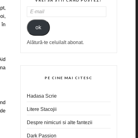
VREI SA STII CAND POSTEZ?
pt,
E-
oi,
MAIL
 în
ok
Alătură-te celuilalt abonat.
Aid
una
PE CINE MAI CITESC
Hadasa Scrie
ind
Litere Stacojii
 de
Despre nimicuri si alte fantezii
Dark Passion