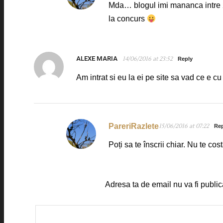
Mda… blogul imi mananca intre 2 s
la concurs
ALEXE MARIA
14/06/2016 at 23:52
Reply
Am intrat si eu la ei pe site sa vad ce e 
PareriRazlete
15/06/2016 at 07:22
Rep
Poți sa te înscrii chiar. Nu te cos
Adresa ta de email nu va fi public