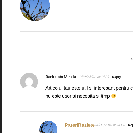
Barbalata Mirela
14/06/2016 at 14:05
Reply
Articolul tau este util si interesant pentru
nu este usor si necesita si timp
PareriRazlete
14/06/2016 at 14:06
Re