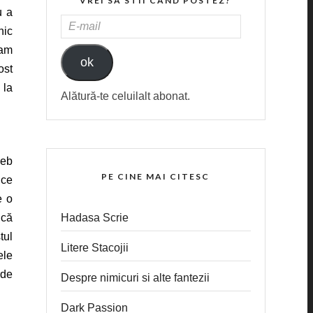
VREI SA STII CAND POSTEZ?
u a
E-
nic
MAIL
 am
ok
ost
 la
Alătură-te celuilalt abonat.
web
PE CINE MAI CITESC
 ce
e o
Hadasa Scrie
 că
tul
Litere Stacojii
ele
rde
Despre nimicuri si alte fantezii
Dark Passion