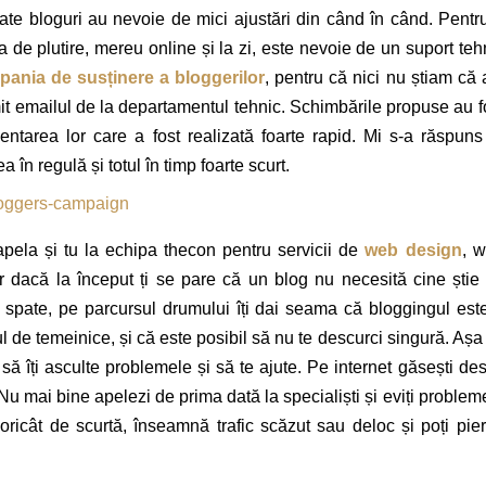
njate bloguri au nevoie de mici ajustări din când în când. Pentr
a de plutire, mereu online și la zi, este nevoie de un suport teh
ania de susținere a bloggerilor
, pentru că nici nu știam că
t emailul de la departamentul tehnic. Schimbările propuse au f
tarea lor care a fost realizată foarte rapid. Mi s-a răspuns
 în regulă și totul în timp foarte scurt.
apela și tu la echipa thecon pentru servicii de
web design
, 
 dacă la început ți se pare că un blog nu necesită cine știe
 spate, pe parcursul drumului îți dai seama că bloggingul est
 de temeinice, și că este posibil să nu te descurci singură. Așa
 îți asculte problemele și să te ajute. Pe internet găsești des
 Nu mai bine apelezi de prima dată la specialiști și eviți problem
oricât de scurtă, înseamnă trafic scăzut sau deloc și poți pie