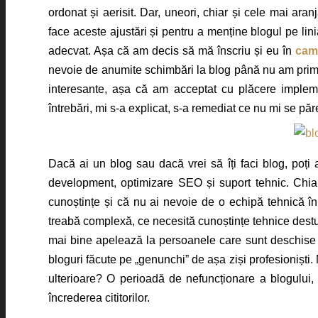
ordonat și aerisit. Dar, uneori, chiar și cele mai ara
face aceste ajustări și pentru a menține blogul pe lini
adecvat. Așa că am decis să mă înscriu și eu în
camp
nevoie de anumite schimbări la blog până nu am primi
interesante, așa că am acceptat cu plăcere implemen
întrebări, mi s-a explicat, s-a remediat ce nu mi se părea
Dacă ai un blog sau dacă vrei să îți faci blog, poți 
development, optimizare SEO și suport tehnic. Chiar
cunoștințe și că nu ai nevoie de o echipă tehnică în
treabă complexă, ce necesită cunoștințe tehnice destul
mai bine apelează la persoanele care sunt deschise să
bloguri făcute pe „genunchi” de așa ziși profesioniști.
ulterioare? O perioadă de nefuncționare a blogului, 
încrederea cititorilor.