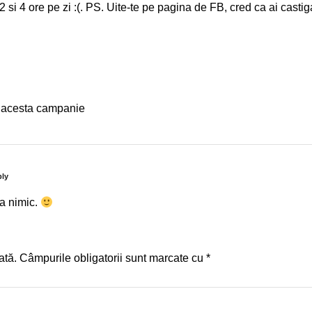
i 4 ore pe zi :(. PS. Uite-te pe pagina de FB, cred ca ai castig
cu acesta campanie
ly
ta nimic.
ată.
Câmpurile obligatorii sunt marcate cu
*