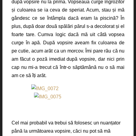
după vopsire nu la prima. Vopseaua curge îngrozitor
și culoarea se ia ceva de speriat. Acum, stau și mă
gândesc ce se întâmpla dacă eram la piscină? În
plus, după doar două spălări părul s-a decolorat și el
foarte tare. Cumva logic dacă mă uit câtă vopsea
curge în apă. După vopsire aveam fix culoarea de
pe cutie, acum arăt ca un morcov. Îmi pare rău că nu
am făcut o poză imediat după vopsire, dar nici prin
cap nu mi-a trecut că într-o săptămână nu o să mai
am ce să îți arăt.
Cel mai probabil va trebui să folosesc un nuanțator
până la următoarea vopsire, căci nu pot să mă