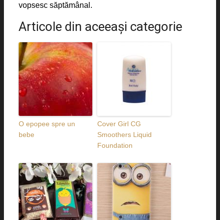
vopsesc săptămânal.
Articole din aceeaşi categorie
O epopee spre un
Cover Girl CG
bebe
Smoothers Liquid
Foundation