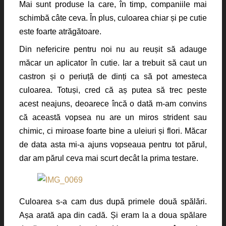
Mai sunt produse la care, în timp, companiile mai
schimbă câte ceva. În plus, culoarea chiar și pe cutie
este foarte atrăgătoare.
Din nefericire pentru noi nu au reușit să adauge
măcar un aplicator în cutie. Iar a trebuit să caut un
castron și o periuță de dinți ca să pot amesteca
culoarea. Totuși, cred că aș putea să trec peste
acest neajuns, deoarece încă o dată m-am convins
că această vopsea nu are un miros strident sau
chimic, ci miroase foarte bine a uleiuri și flori. Măcar
de data asta mi-a ajuns vopseaua pentru tot părul,
dar am părul ceva mai scurt decât la prima testare.
Culoarea s-a cam dus după primele două spălări.
Așa arată apa din cadă. Și eram la a doua spălare