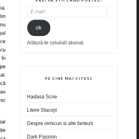
VREI SA STII CAND POSTEZ?
ia.
E-
Din
MAIL
 nu
ok
șul
ece
Alătură-te celuilalt abonat.
 cu
 în
 pe
al.
PE CINE MAI CITESC
scă
 au
Hadasa Scrie
esc
Litere Stacojii
iar
Despre nimicuri si alte fantezii
ție
Dark Passion
 ca