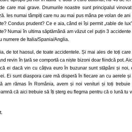
de care mai grave. Drumurile noastre sunt principalul vinovat
ază. Ies numai tâmpiți care nu au mai pus mâna pe volan de ani
itate? Condus prudent? Ce e aia, când ei își permit „rable de lux”
ate? Numai în ultima săptămână am văzut cel puțin 3 accidente
cu numere de Italia/Spania/Anglia.
, de tot haosul, de toate accidentele. Și mai ales de toți care
nd revin în țară se comportă ca niște bizoni doar fiindcă pot. Aici
, că ei dacă vin cu câțiva euro în buzunar sunt stăpâni și noi, 
e ei. Ei sunt diaspora care mă disperă în fiecare an cu aerele și
acă am rămas în România, avem și noi venituri și toți trebuie
amnă că aici trebuie să îți șterg eu flegma pentru că o lună tu v
t.