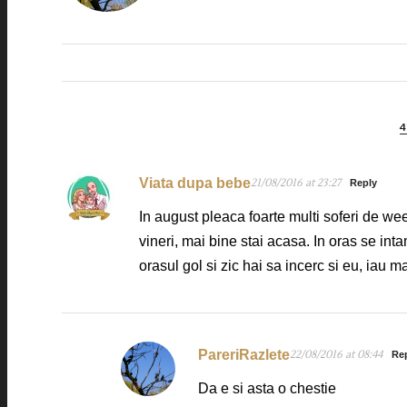
Viata dupa bebe
21/08/2016 at 23:27
Reply
In august pleaca foarte multi soferi de w
vineri, mai bine stai acasa. In oras se i
orasul gol si zic hai sa incerc si eu, iau 
PareriRazlete
22/08/2016 at 08:44
Re
Da e si asta o chestie