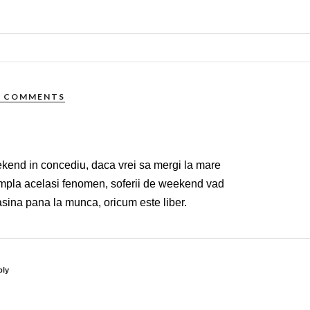
4 COMMENTS
eekend in concediu, daca vrei sa mergi la mare
ntampla acelasi fenomen, soferii de weekend vad
masina pana la munca, oricum este liber.
ply