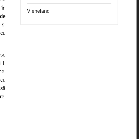
 în
Vieneland
 de
 și
 cu
 se
 li
cei
 cu
 să
rei