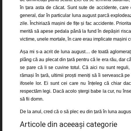
în țara asta de căcat. Sunt sute de accidente, care 
general, dar în particular luna august parcă explode
zile. Închiriază mașini de fițe și fac accidente. Prior
merită să apese pedala până la fund în depășiri risc
victime, unele mortale, în care erau implicate mașini 
Așa mi s-a acrit de luna august… de toată aglomerația
plâng că au plecat din țară pentru că le era rău, dar câ
se pare că li se cuvine totul. Că aici nu sunt reguli
rămași în țară, ultimii proști meniți să îi servească p
ifosele lor. Ei sunt cei care nu înțeleg că chiar d
respectăm legi. Dacă acolo ștergi babe la cur, nu înse
să fii domn.
De la anul, cred că o să plec eu din țară în luna augus
Articole din aceeaşi categorie