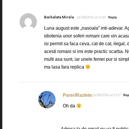
Barbalata Mirela
26/08/2016 at 11:45
Reply
Luna august este „nasoala” intr-adevar. A
idiotenia unor soferi romani care vin acasa
isi permit sa faca ceva, cat de cat, ilegal,
acesti romani si imi este practic scarba. Nu
multi asa sunt, iar unele femei pur si simp
ma lasa fara replica
PareriRazlete
26/08/2016 at 13:17
Rep
Oh da
Adresa ta de email nu va fi public