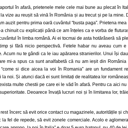
portul în afară, prietenele mele cele mai bune au plecat în Ital
a vize au reușit să vină în România și au trecut și pe la mine. 
am auzit pentru prima oară cuvântul “busta paga”. Prietena mea
 chinuit cu explicații până ce am înțeles ca e vorba de flutura
a cuvântul în limba română. Ai ei tocmai de asta hotărâseră să pl
imp și fără nicio perspectivă. Fetele habar nu aveau cum e
ne. Acum nu te gândi ca le iau apărarea stranierilor. Unui își dau
are mi-a spus ca sunt analfabetă că nu am ieșit din România
re “come si dice aicea la voi în Romania” are un fundament re
 la noi. Și atunci dacă ei sunt limitați de realitatea lor românea
exista multe chestii pe care ei le văd în afară. Pentru ca aici nu
 superioritate. Deoarece învață lucruri noi și în limitarea lor, trăi
est încerc să evit orice contact cu magazinele, autoritățile și ch
ec la fel de repede, să evit zonele comerciale. Acolo e aglomera
are apropo „la noi în Italia” e doar 5 euro batonul, nu 40 de lei