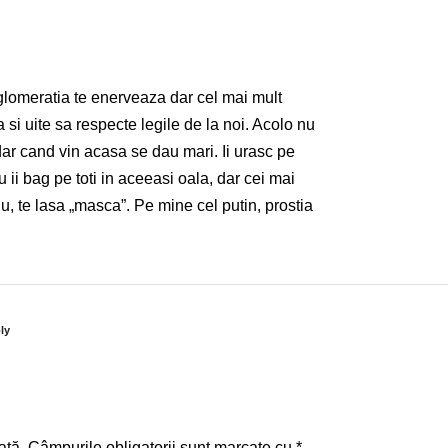
glomeratia te enerveaza dar cel mai mult
 si uite sa respecte legile de la noi. Acolo nu
 dar cand vin acasa se dau mari. Ii urasc pe
 ii bag pe toti in aceeasi oala, dar cei mai
lu, te lasa „masca”. Pe mine cel putin, prostia
ly
ată.
Câmpurile obligatorii sunt marcate cu
*