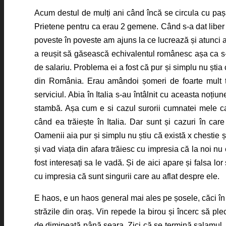
Acum destul de mulți ani când încă se circula cu pașa
Prietene pentru ca erau 2 gemene. Când s-a dat liber l
poveste în poveste am ajuns la ce lucrează și atunci 
a reușit să găsească echivalentul românesc așa ca s-a
de salariu. Problema ei a fost că pur și simplu nu ști
din România. Erau amândoi șomeri de foarte mult t
serviciul. Abia în Italia s-au întâlnit cu aceasta noțiu
stambă. Așa cum e si cazul surorii cumnatei mele c
când ea trăiește în Italia. Dar sunt și cazuri în ca
Oamenii aia pur și simplu nu știu că există x chestie și
și vad viața din afara trăiesc cu impresia că la noi nu 
fost interesați sa le vadă. Și de aici apare și falsa lor
cu impresia că sunt singurii care au aflat despre ele.
E haos, e un haos general mai ales pe șosele, căci în r
străzile din oraș. Vin repede la birou și încerc să pl
de dimineață până seara. Zici că se termină salamul, c