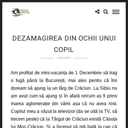
DEZAMAGIREA DIN OCHII UNUI
COPIL
04/12/2017
Am profitat de mini-vacanța de 1 Decembrie să trag
o fugă până la București, mai ales pentru că îmi
doream să ajung la un târg de Crăciun. La Sibiu nu
am avut cum să ajung și în afară oricum aș fi prins
marea aglomerație din vămi așa că nu avea rost.
Copilul meu a văzut la televizor (da se uită la TV, să
trecem peste) că la Târgul de Crăciun există Căsuța
lui Moș Crăciun. Și a început să mă bată la cap că