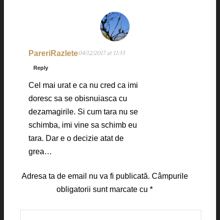
PareriRazlete
04/12/2017 at 11:55
Reply
Cel mai urat e ca nu cred ca imi
doresc sa se obisnuiasca cu
dezamagirile. Si cum tara nu se
schimba, imi vine sa schimb eu
tara. Dar e o decizie atat de
grea…
Adresa ta de email nu va fi publicată.
Câmpurile
obligatorii sunt marcate cu
*