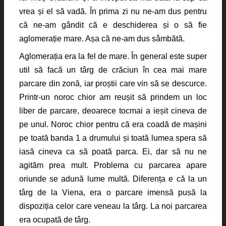
vrea și el să vadă. În prima zi nu ne-am dus pentru
că ne-am gândit că e deschiderea și o să fie
aglomerație mare. Așa că ne-am dus sâmbătă.
Aglomerația era la fel de mare. În general este super
util să facă un târg de crăciun în cea mai mare
parcare din zonă, iar proștii care vin să se descurce.
Printr-un noroc chior am reușit să prindem un loc
liber de parcare, deoarece tocmai a ieșit cineva de
pe unul. Noroc chior pentru că era coadă de mașini
pe toată banda 1 a drumului și toată lumea spera să
iasă cineva ca să poată parca. Ei, dar să nu ne
agităm prea mult. Problema cu parcarea apare
oriunde se adună lume multă. Diferența e că la un
târg de la Viena, era o parcare imensă pusă la
dispoziția celor care veneau la târg. La noi parcarea
era ocupată de târg.