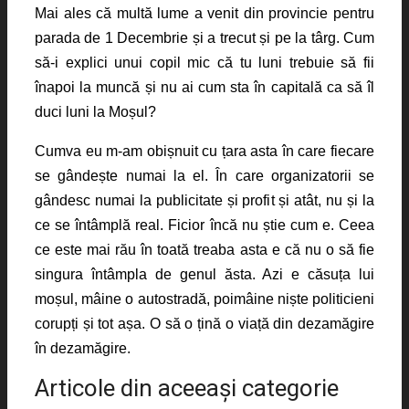
Mai ales că multă lume a venit din provincie pentru
parada de 1 Decembrie și a trecut și pe la târg. Cum
să-i explici unui copil mic că tu luni trebuie să fii
înapoi la muncă și nu ai cum sta în capitală ca să îl
duci luni la Moșul?
Cumva eu m-am obișnuit cu țara asta în care fiecare
se gândește numai la el. În care organizatorii se
gândesc numai la publicitate și profit și atât, nu și la
ce se întâmplă real. Ficior încă nu știe cum e. Ceea
ce este mai rău în toată treaba asta e că nu o să fie
singura întâmpla de genul ăsta. Azi e căsuța lui
moșul, mâine o autostradă, poimâine niște politicieni
corupți și tot așa. O să o țină o viață din dezamăgire
în dezamăgire.
Articole din aceeaşi categorie