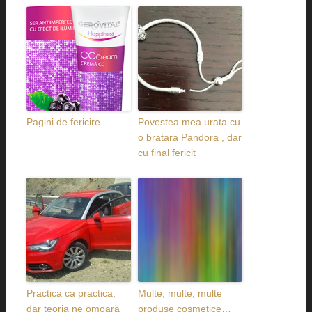
Pagini de fericire
Povestea mea urata cu
o bratara Pandora , dar
cu final fericit
Practica ca practica,
Multe, multe, multe
dar teoria ne omoară
produse cosmetice…