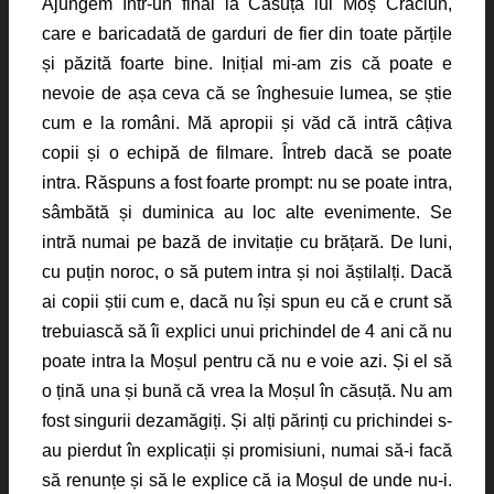
Ajungem într-un final la Căsuța lui Moș Crăciun,
care e baricadată de garduri de fier din toate părțile
și păzită foarte bine. Inițial mi-am zis că poate e
nevoie de așa ceva că se înghesuie lumea, se știe
cum e la români. Mă apropii și văd că intră câțiva
copii și o echipă de filmare. Întreb dacă se poate
intra. Răspuns a fost foarte prompt: nu se poate intra,
sâmbătă și duminica au loc alte evenimente. Se
intră numai pe bază de invitație cu brățară. De luni,
cu puțin noroc, o să putem intra și noi ăștilalți. Dacă
ai copii știi cum e, dacă nu își spun eu că e crunt să
trebuiască să îi explici unui prichindel de 4 ani că nu
poate intra la Moșul pentru că nu e voie azi. Și el să
o țină una și bună că vrea la Moșul în căsuță. Nu am
fost singurii dezamăgiți. Și alți părinți cu prichindei s-
au pierdut în explicații și promisiuni, numai să-i facă
să renunțe și să le explice că ia Moșul de unde nu-i.