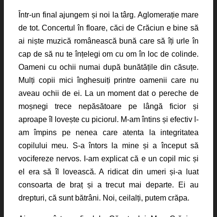
Într-un final ajungem și noi la târg. Aglomerație mare
de tot. Concertul în floare, căci de Crăciun e bine să
ai niște muzică românească bună care să îți urle în
cap de să nu te înțelegi om cu om în loc de colinde.
Oameni cu ochii numai după bunătățile din căsuțe.
Mulți copii mici înghesuiți printre oamenii care nu
aveau ochii de ei. La un moment dat o pereche de
moșnegi trece nepăsătoare pe lângă ficior și
aproape îl lovește cu piciorul. M-am întins și efectiv l-
am împins pe nenea care atenta la integritatea
copilului meu. S-a întors la mine și a început să
vocifereze nervos. I-am explicat că e un copil mic și
el era să îl lovească. A ridicat din umeri și-a luat
consoarta de braț și a trecut mai departe. Ei au
drepturi, că sunt bătrâni. Noi, ceilalți, putem crăpa.