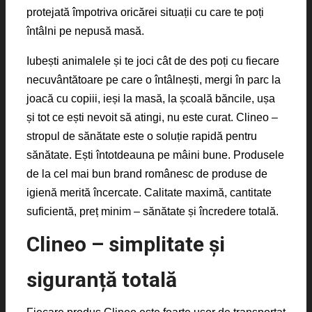
protejată împotriva oricărei situații cu care te poți
întâlni pe nepusă masă.
Iubești animalele și te joci cât de des poți cu fiecare
necuvântătoare pe care o întâlnești, mergi în parc la
joacă cu copiii, ieși la masă, la școală băncile, ușa
și tot ce ești nevoit să atingi, nu este curat. Clineo –
stropul de sănătate este o soluție rapidă pentru
sănătate. Ești întotdeauna pe mâini bune. Produsele
de la cel mai bun brand românesc de produse de
igienă merită încercate. Calitate maximă, cantitate
suficientă, preț minim – sănătate și încredere totală.
Clineo – simplitate și
siguranță totală