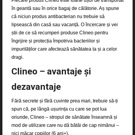
Fiecare produs Clineo este foarte ușor de transportat
în geantă sau în orice bagaj de călătorie. Aș spune
că niciun produs antibacterian nu trebuie să
lipsească din casă sau vacanță. O încercare și vei
știi de ce să recumperi produse Clineo pentru
îngrijire și protecția împotriva bacteriilor și
impurităților care afectează sănătatea ta și a celor
dragi.
Clineo – avantaje și
dezavantaje
Fără secrete și fără cuvinte prea mari, trebuie să-ți
spun că, pe lângă ușurința cu care se pot lua
oriunde, Clineo – stropul de sănătate înseamnă și
mod de utilizare care nu dă bătăi de cap nimănui –
nici măcar copiilor (6 ani+).