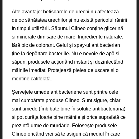
Alte avantaje: bețișoarele de urechi nu afectează
deloc sănătatea urechilor și nu există pericolul rănirii
în timpul utilizării. Săpunul Clineo conține glicerină
și minerale dim sare de mare. Ingrediente naturale,
fără pic de colorant. Gelul și spay-ul antibacterian
ține la depărtare bacteriile. Nu e nevoie de apă și
săpun, produsele acționând instant și dezinfectând
mâinile imediat. Protejează pielea de uscare și o
menține catifelată.
Șervețele umede antibacteriene sunt printre cele
mai cumpărate produse Clineo. Sunt sigure, chiar
sunt umede (îmbibate bine în soluție antibacteriană)
și pot curăța foarte bine mâinile și orice suprafață ce
prezintă urme de murdărie. Folosește produsele
Clineo oricând vrei să te asiguri că mediul în care