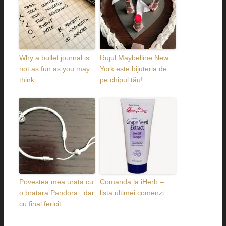
Why a bullet journal is
Rujul Maybelline New
not as fun as you may
York este bijuteria de
think
pe chipul tău!
Povestea mea urata cu
Comanda la iHerb –
o bratara Pandora , dar
lista ultimei comenzi
cu final fericit