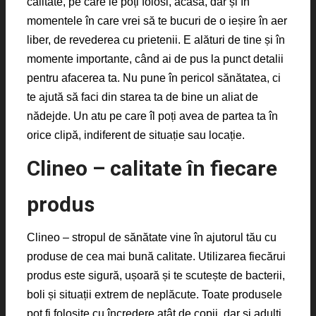
calitate, pe care le poți folosi, acasă, dar și în
momentele în care vrei să te bucuri de o ieșire în aer
liber, de revederea cu prietenii. E alături de tine și în
momente importante, când ai de pus la punct detalii
pentru afacerea ta. Nu pune în pericol sănătatea, ci
te ajută să faci din starea ta de bine un aliat de
nădejde. Un atu pe care îl poți avea de partea ta în
orice clipă, indiferent de situație sau locație.
Clineo – calitate în fiecare
produs
Clineo – stropul de sănătate vine în ajutorul tău cu
produse de cea mai bună calitate. Utilizarea fiecărui
produs este sigură, ușoară și te scutește de bacterii,
boli și situații extrem de neplăcute. Toate produsele
pot fi folosite cu încredere atât de copii, dar și adulți.