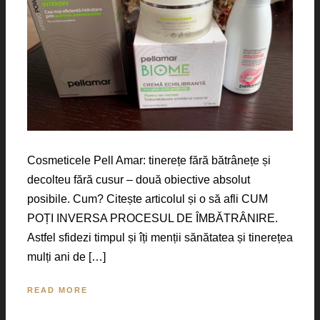
Cosmeticele Pell Amar: tinerețe fără bătrânețe și
decolteu fără cusur – două obiective absolut
posibile. Cum? Citește articolul și o să afli CUM
POȚI INVERSA PROCESUL DE ÎMBĂTRÂNIRE.
Astfel sfidezi timpul și îți menții sănătatea și tinerețea
mulți ani de […]
READ MORE