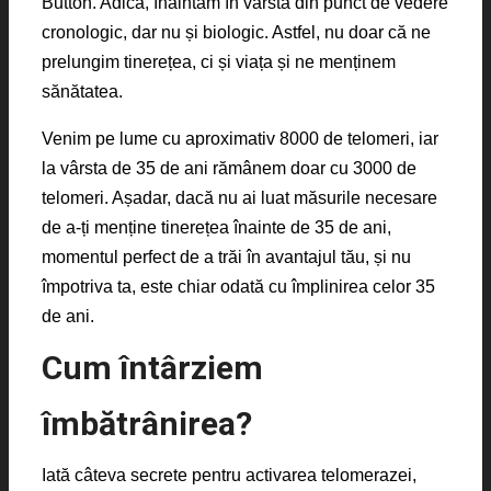
Button. Adică, înaintăm în vârstă din punct de vedere
cronologic, dar nu și biologic. Astfel, nu doar că ne
prelungim tinerețea, ci și viața și ne menținem
sănătatea.
Venim pe lume cu aproximativ 8000 de telomeri, iar
la vârsta de 35 de ani rămânem doar cu 3000 de
telomeri. Așadar, dacă nu ai luat măsurile necesare
de a-ți menține tinerețea înainte de 35 de ani,
momentul perfect de a trăi în avantajul tău, și nu
împotriva ta, este chiar odată cu împlinirea celor 35
de ani.
Cum întârziem
îmbătrânirea?
Iată câteva secrete pentru activarea telomerazei,