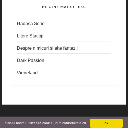
PE CINE MAI CITESC
Hadasa Scrie
Litere Stacojii
Despre nimicuri si alte fantezii
Dark Passion
Vieneland
Site-ul nostru utilizează cookie-uri în conformitate cu
ok
© 2018 - Alynka Beauty Blog