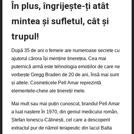
În plus, îngrijește-ți atât
mintea și sufletul, cât și
trupul!
După 35 de ani o femeie are numeroase secrete cu
ajutorul cărora își menține tinerețea. Cea mai
puternică armă este tehnologia emoțiilor de care ne
vorbește Gregg Braden de 20 de ani, însă mai sunt
și altele. Cosmeticele Pell Amar reprezintă
elementele-cheie ale tinereții mele.
Mai mult sau mai puțin cunoscut, brandul Pell Amar
a luat naștere în 1970, din geniul medicului român,
Ștefan Ionescu-Călinești, cel care a descoperit
extractul pur de nămol terapeutic din lacul Balta