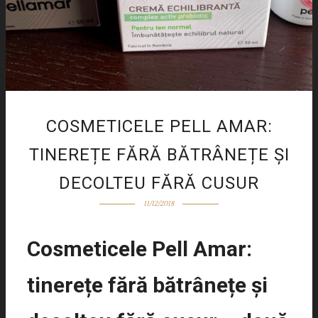
COSMETICELE PELL AMAR:
TINEREȚE FĂRĂ BĂTRÂNEȚE ȘI
DECOLTEU FĂRĂ CUSUR
11/12/2018
Cosmeticele Pell Amar:
tinerețe fără bătrânețe și