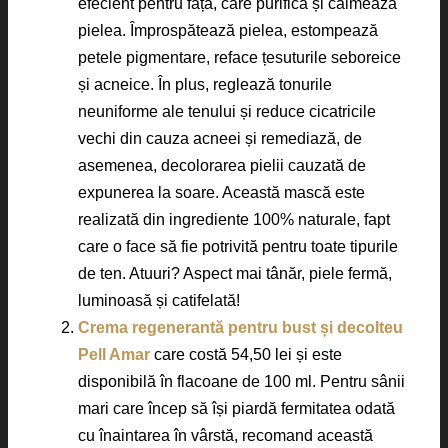
efecient pentru față, care purifică și calmează
pielea. Împrospătează pielea, estompează
petele pigmentare, reface țesuturile seboreice
și acneice. În plus, reglează tonurile
neuniforme ale tenului și reduce cicatricile
vechi din cauza acneei și remediază, de
asemenea, decolorarea pielii cauzată de
expunerea la soare. Această mască este
realizată din ingrediente 100% naturale, fapt
care o face să fie potrivită pentru toate tipurile
de ten. Atuuri? Aspect mai tânăr, piele fermă,
luminoasă și catifelată!
Crema regenerantă pentru bust și decolteu
Pell Amar
care costă 54,50 lei și este
disponibilă în flacoane de 100 ml. Pentru sânii
mari care încep să își piardă fermitatea odată
cu înaintarea în vârstă, recomand această