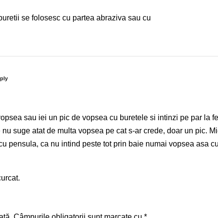
uretii se folosesc cu partea abraziva sau cu
ply
psea sau iei un pic de vopsea cu buretele si intinzi pe par la fe
 nu suge atat de multa vopsea pe cat s-ar crede, doar un pic. M
cu pensula, ca nu intind peste tot prin baie numai vopsea asa 
urcat.
ată.
Câmpurile obligatorii sunt marcate cu
*