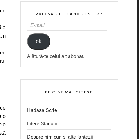
 de
VREI SA STII CAND POSTEZ?
E-
ă a
MAIL
 am
ok
lon
Alătură-te celuilalt abonat.
rul
PE CINE MAI CITESC
nde
Hadasa Scrie
e o
Litere Stacojii
ele
stă
Despre nimicuri si alte fantezii