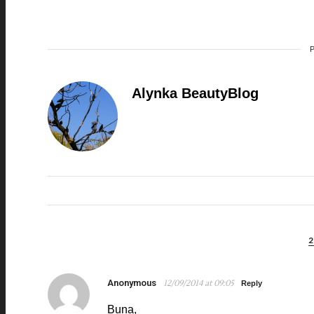
Alynka BeautyBlog
Anonymous
12/09/2014 at 09:05
Reply
Buna,