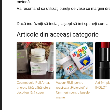
metodă.
Vă recomand să utilizaţi bureţii de vase cu margini dre
Dacă îndrăzniţi să testaţi, aştept să îmi spuneţi cum 
Articole din aceeaşi categorie
Cosmeticele Pell Amar:
Vapour RUB pentru
Azi îmi p
tinerețe fără bătrânețe și
respirația „Ficiorului” și
INGLOT
decolteu fără cusur
Cimmerin pentru buzele
mamei