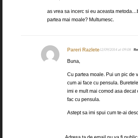
as vrea sa incerc si eu aceasta metoda…b
partea mai moale? Multumesc.
Pareri Razlete
12/09/2014 at 09:08
Re
Buna,
Cu partea moale. Pui un pic de vo
cum ai face cu pensula. Buretele
imi e mult mai comod asa decat 
fac cu pensula.
Astept sa imi spui cum te-ai desc
Adresa ta de email nu va fi public