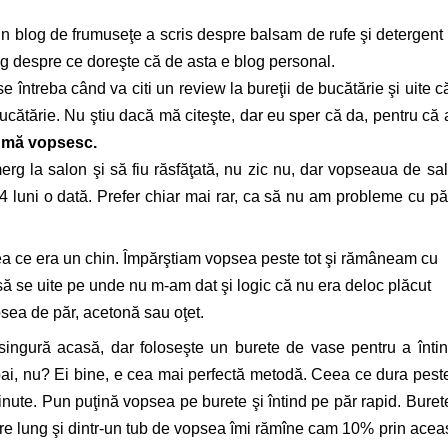
 blog de frumuseţe a scris despre balsam de rufe şi detergent
og despre ce doreşte că de asta e blog personal.
e întreba când va citi un review la bureţii de bucătărie şi uite c
ucătărie. Nu ştiu dacă mă citeşte, dar eu sper că da, pentru că
ă mă vopsesc.
g la salon şi să fiu răsfăţată, nu zic nu, dar vopseaua de sa
 luni o dată. Prefer chiar mai rar, ca să nu am probleme cu pă
a ce era un chin. Împărştiam vopsea peste tot şi rămâneam cu
 să se uite pe unde nu m-am dat şi logic că nu era deloc plăcut
sea de păr, acetonă sau oţet.
 singură acasă, dar foloseşte un burete de vase pentru a înti
bai, nu? Ei bine, e cea mai perfectă metodă. Ceea ce dura pest
ute. Pun puţină vopsea pe burete şi întind pe păr rapid. Buret
e lung şi dintr-un tub de vopsea îmi rămîne cam 10% prin acea