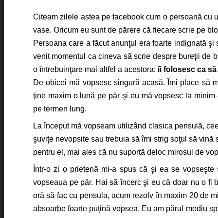
Citeam zilele astea pe facebook cum o persoană cu un
vase. Oricum eu sunt de părere că fiecare scrie pe bl
Persoana care a făcut anunţul era foarte indignată şi s
venit momentul ca cineva să scrie despre bureţii de b
o întrebuinţare mai altfel a acestora:
îi folosesc ca s
De obicei mă vopsesc singură acasă. Îmi place să mer
ţine maxim o lună pe păr şi eu mă vopsesc la minim 4
pe termen lung.
La început mă vopseam utilizând clasica pensulă, cee
şuviţe nevopsite sau trebuia să îmi strig soţul să vină
pentru el, mai ales că nu suportă deloc mirosul de vop
Într-o zi o prietenă mi-a spus că şi ea se vopseşte
vopseaua pe păr. Hai să încerc şi eu că doar nu o fi 
oră să fac cu pensula, acum rezolv în maxim 20 de min
absoarbe foarte puţină vopsea. Eu am părul mediu spr