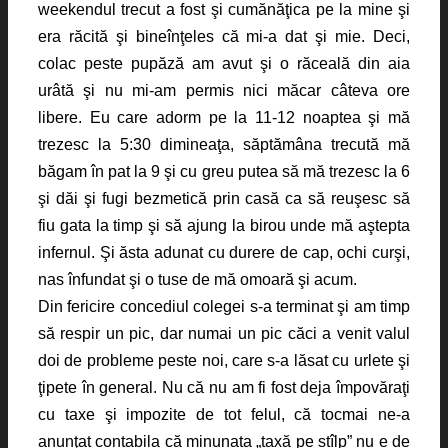
weekendul trecut a fost şi cumănăţica pe la mine şi
era răcită şi bineînţeles că mi-a dat şi mie. Deci,
colac peste pupăză am avut şi o răceală din aia
urâtă şi nu mi-am permis nici măcar câteva ore
libere. Eu care adorm pe la 11-12 noaptea şi mă
trezesc la 5:30 dimineaţa, săptămâna trecută mă
băgam în pat la 9 şi cu greu putea să mă trezesc la 6
şi dăi şi fugi bezmetică prin casă ca să reuşesc să
fiu gata la timp şi să ajung la birou unde mă aştepta
infernul. Şi ăsta adunat cu durere de cap, ochi curşi,
nas înfundat şi o tuse de mă omoară şi acum.
Din fericire concediul colegei s-a terminat şi am timp
să respir un pic, dar numai un pic căci a venit valul
doi de probleme peste noi, care s-a lăsat cu urlete şi
ţipete în general. Nu că nu am fi fost deja împovăraţi
cu taxe şi impozite de tot felul, că tocmai ne-a
anunţat contabila că minunata „taxă pe stîlp” nu e de