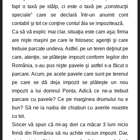
fapt o taxă pe stâlp, ci este o taxă pe „construcţii
speciale” care se declară într-un anumit cont
contabil şi tot ce conţine contul ăla se impozitează.
Ca să vă explic mai clar, situaţia este cam aşa: firma
are nişte maşini pe care le folosesc agenţii şi care
trebuie parcate undeva. Astfel, pe un teren deţinut pe
care, atenţie, se plăteşte impozit conform legilor din
România, s-au pus nişte pavele şi astfel s-a făcut o
parcare. Acum, pe acele pavele care sunt pe terenul
pe care se dă deja impozit se plăteşte un nou
impozit a lui domnul Ponta. Adică ce ne-a trebuit
parcare cu pavele? Ce pe marginea drumului nu e
bun? Să ne ia naiba de chiaburi cu averile noastre
cu tot.
Sincer vă spun că mi-aş dori ca măcar 3 luni nicio
firmă din România să nu achite niciun impozit. Dar,