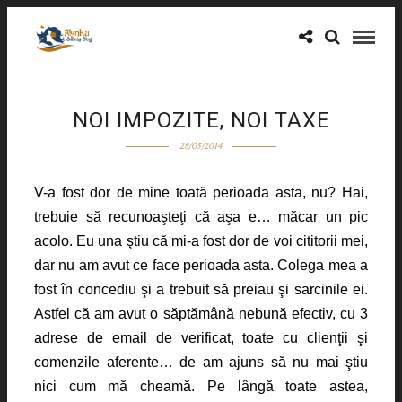
NOI IMPOZITE, NOI TAXE
28/05/2014
V-a fost dor de mine toată perioada asta, nu? Hai,
trebuie să recunoaşteţi că aşa e… măcar un pic
acolo. Eu una ştiu că mi-a fost dor de voi cititorii mei,
dar nu am avut ce face perioada asta. Colega mea a
fost în concediu şi a trebuit să preiau şi sarcinile ei.
Astfel că am avut o săptămână nebună efectiv, cu 3
adrese de email de verificat, toate cu clienţii şi
comenzile aferente… de am ajuns să nu mai ştiu
nici cum mă cheamă. Pe lângă toate astea,