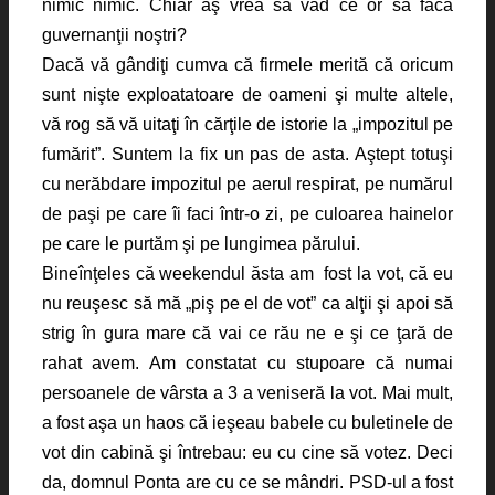
nimic nimic. Chiar aş vrea să văd ce or să facă
guvernanţii noştri?
Dacă vă gândiţi cumva că firmele merită că oricum
sunt nişte exploatatoare de oameni şi multe altele,
vă rog să vă uitaţi în cărţile de istorie la „impozitul pe
fumărit”. Suntem la fix un pas de asta. Aştept totuşi
cu nerăbdare impozitul pe aerul respirat, pe numărul
de paşi pe care îi faci într-o zi, pe culoarea hainelor
pe care le purtăm şi pe lungimea părului.
Bineînţeles că weekendul ăsta am fost la vot, că eu
nu reuşesc să mă „piş pe el de vot” ca alţii şi apoi să
strig în gura mare că vai ce rău ne e şi ce ţară de
rahat avem. Am constatat cu stupoare că numai
persoanele de vârsta a 3 a veniseră la vot. Mai mult,
a fost aşa un haos că ieşeau babele cu buletinele de
vot din cabină şi întrebau: eu cu cine să votez. Deci
da, domnul Ponta are cu ce se mândri. PSD-ul a fost