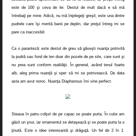
este de 100 şi ceva de lei. Destul de mult dacă e să mă
întrebaţi pe mine. Adică, nu mă înţelegeţi greşit, este una dintre
pudrele care îşi merită banii pe deplin, dar preţul întreg mi se
pare ca inaccesibil.
Ca o paranteză: este destul de greu să găseşti nuanţa potrivită
la pudră sau fond de ten doar din pozele de pe site, care sunt şi
nu prea sunt conform realităţii. În general, având tenul foarte
alb, aleg prima nuanţă şi sper să mi se potrivească. De data
asta am avut noroc. Nuanţa Diaphanous îmi vine perfect.
Steaua în patru colţuri de pe capac se poate purta. În cutie am
găsit un şnur, iar ornamentul se detaşează şi se poate purta la o
ţinută. Este o idee interesantă şi drăguţă. Un fel de 2 în 1: