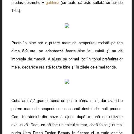
produs cosmetic +
gablonz
(cu toate că este suflată cu aur de
18 k).
Pudra în sine are o putere mare de acoperire, rezistă pe ten
circa 8-9 ore, se adaptează foarte bine la lumină şi nu dă
impresia de mască. A ajuns pe primul loc în topul preferinţelor
mele, deoarece rezistă foarte bine şi în zilele cele mai toride.
Cutia are 7,7 grame, ceea ce poate părea mult, dar având o
putere mare de acoperire se consumă destul de mult produs.
Cam în stadiul din poze a ajuns după o lună de utilizare
exclusivă. Deci, ca să fac un calcul sumar, dacă folosiţi numai
pudra Ultra Fresh Fusion Beauty în fiecare zi, o cutie ar ţine