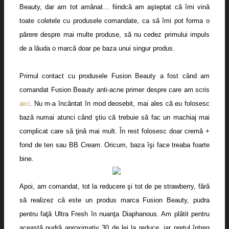
Beauty, dar am tot amânat… fiindcă am aşteptat că îmi vină
toate coletele cu produsele comandate, ca să îmi pot forma o
părere despre mai multe produse, să nu cedez primului impuls
de a lăuda o marcă doar pe baza unui singur produs.
Primul contact cu produsele Fusion Beauty a fost când am
comandat
Fusion Beauty anti-acne primer despre care am scris
aici
. Nu m-a încântat în mod deosebit, mai ales că eu folosesc
bază numai atunci când ştiu că trebuie să fac un machiaj mai
complicat care să ţină mai mult. În rest folosesc doar cremă +
fond de ten sau BB Cream. Oricum, baza îşi face treaba foarte
bine.
Apoi, am comandat, tot la reducere şi tot de pe strawberry, fără
să realizez că este un produs marca Fusion Beauty, pudra
pentru faţă Ultra Fresh în nuanţa Diaphanous. Am plătit pentru
această pudră aproximativ 30 de lei la reduce, iar preţul întreg