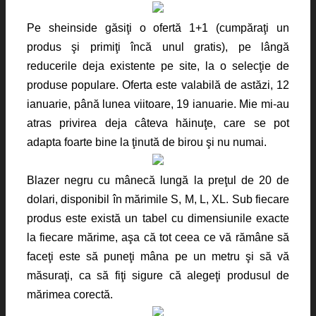
Pe sheinside găsiţi o ofertă 1+1 (cumpăraţi un
produs şi primiţi încă unul gratis), pe lângă
reducerile deja existente pe site, la o selecţie de
produse populare. Oferta este valabilă de astăzi, 12
ianuarie, până lunea viitoare, 19 ianuarie. Mie mi-au
atras privirea deja câteva hăinuţe, care se pot
adapta foarte bine la ţinută de birou şi nu numai.
Blazer negru cu mânecă lungă la preţul de 20 de
dolari, disponibil în mărimile S, M, L, XL. Sub fiecare
produs este există un tabel cu dimensiunile exacte
la fiecare mărime, aşa că tot ceea ce vă rămâne să
faceţi este să puneţi mâna pe un metru şi să vă
măsuraţi, ca să fiţi sigure că alegeţi produsul de
mărimea corectă.