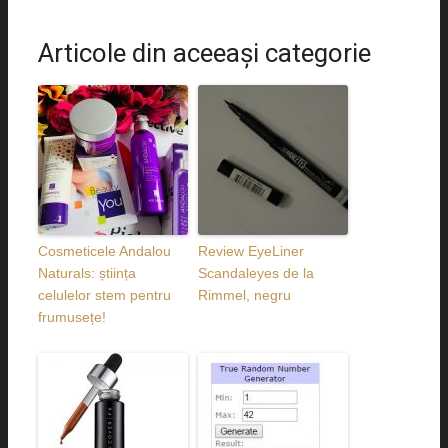
Articole din aceeaşi categorie
Cosmeticele Andalou
Review EyeLiner
Naturals: știința
Scandaleyes de la
celulelor stem pentru
Rimmel, negru
frumusețe!