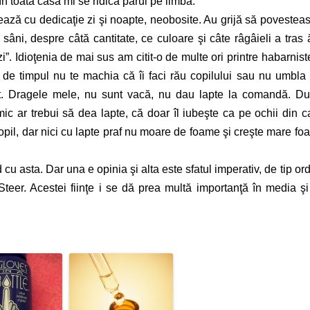
în toată casă mi se ridică părul pe limbă.
ează cu dedicaţie zi şi noapte, neobosite. Au grijă să povestea
âni, despre câtă cantitate, ce culoare şi câte râgâieli a tras 
zi”. Idioţenia de mai sus am citit-o de multe ori printre habarnist
, de timpul nu te machia că îi faci rău copilului sau nu umbla
diot. Dragele mele, nu sunt vacă, nu dau lapte la comandă. D
mic ar trebui să dea lapte, că doar îl iubeşte ca pe ochii din c
l, dar nici cu lapte praf nu moare de foame şi creşte mare foa
 cu asta. Dar una e opinia şi alta este sfatul imperativ, de tip ord
Steer. Acestei fiinţe i se dă prea multă importanţă în media şi