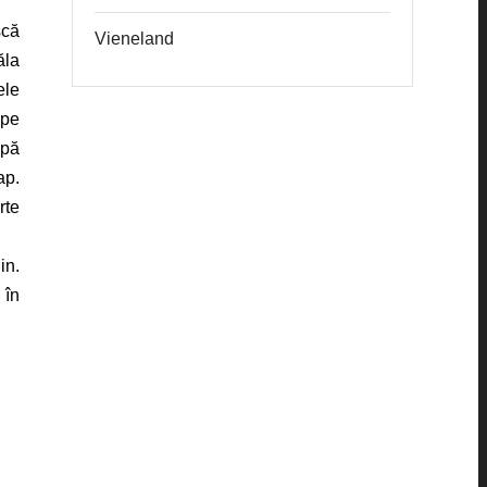
scă
Vieneland
ăla
ele
 pe
upă
ap.
rte
in.
 în