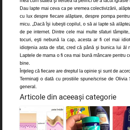
mea cum stătea şi fierbea la pelinci de a făcut igrasie 
Dau lapte mai ceva ca pe vremea colectivizării, alăpt
cu lux despre fiecare alăptare, despre pompa pentru s
micu. „Dacă îşi iubeşti copilul, o să ai lapte să alăpte
de pe internet. Dintre cele mai multe sfaturi tâmpite
tocuri, eşti nebună la cap, acesta ar fi cel mai i
idioţenia asta de sfat, cred că până şi bunica lui ăl 
Laptele de mama o fi cea mai bună mâncare pentru copi
bine.
Înţeleg că fiecare are dreptul la opinie şi sunt de acord
Terminaţi o dată cu prostiile spune/scrise de Olivia 
general.
Articole din aceeaşi categorie