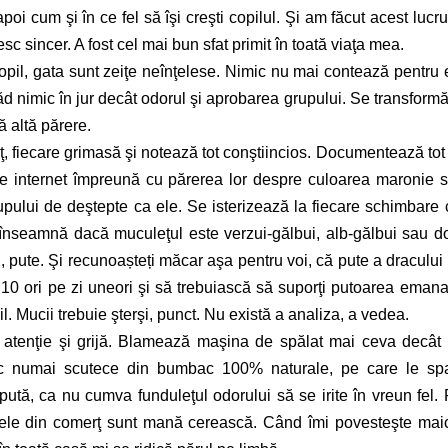
poi cum şi în ce fel să îşi creşti copilul. Şi am făcut acest lucru
sc sincer. A fost cel mai bun sfat primit în toată viaţa mea.
pil, gata sunt zeiţe neînţelese. Nimic nu mai contează pentru 
ăd nimic în jur decât odorul şi aprobarea grupului. Se transformă
ă altă părere.
ţ, fiecare grimasă şi notează tot conştiincios. Documentează tot
 internet împreună cu părerea lor despre culoarea maronie 
upului de deştepte ca ele. Se isterizează la fiecare schimbare 
 înseamnă dacă muculeţul este verzui-gălbui, alb-gălbui sau d
l, pute. Şi recunoașteți măcar aşa pentru voi, că pute a dracului
10 ori pe zi uneori şi să trebuiască să suporţi putoarea emana
l. Mucii trebuie şterşi, punct. Nu există a analiza, a vedea.
u atenţie şi grijă. Blamează maşina de spălat mai ceva decât
sesc numai scutece din bumbac 100% naturale, pe care le sp
ă, ca nu cumva funduleţul odorului să se irite în vreun fel. F
cele din comerţ sunt mană cerească. Când îmi povesteşte mai