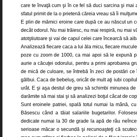
care te învaţă cum şi în ce fel să duci sarcina şi mai a
sfatul primit de la o prietenă căreia vreau să îi mulţume
E plin de mămici eroine care după ce au născut un co
decât odorul. Nu mai trăiesc, nu mai respiră, nu mai v
atotştiutoare şi vai de capul celei care încearcă să aib
Analizează fiecare caca a lui ăla micu, fiecare mucule
poze cu zoom de 1000, ca mai apoi să le expună pe
aurie a căcuţei odorului, pentru a primi aprobarea gr
de mică de culoare, se întrebă în zeci de postări ce
gălbui. Caca de bebeluş, oricât de mult aţi iubi copilu
urât. E şi aşa destul de greu să schimbi minunea de 
darămite să mai stai şi să analizezi boţul câcat de copi
Sunt eroinele patriei, spală totul numai la mână, c
Băsescu când a tăiat salariile bugetarilor. Folo
dedicate numai la 30 de grade la apă de râu neînceput
serioase măcar o secundă şi recunoaşteţi că scute