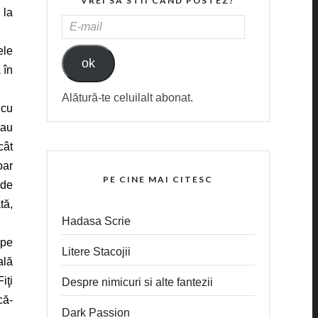
VREI SA STII CAND POSTEZ?
 la
E-
MAIL
ele
ok
 în
Alătură-te celuilalt abonat.
 cu
sau
cât
oar
PE CINE MAI CITESC
 de
tă,
Hadasa Scrie
 pe
Litere Stacojii
ală
iţi
Despre nimicuri si alte fantezii
că-
Dark Passion