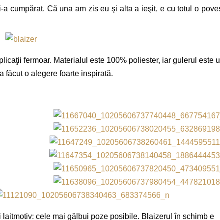
i-a cumpărat. Că una am zis eu şi alta a ieşit, e cu totul o pove
plicaţii fermoar. Materialul este 100% poliester, iar gulerul este 
 făcut o alegere foarte inspirată.
 laitmotiv: cele mai gălbui poze posibile. Blaizerul în schimb e