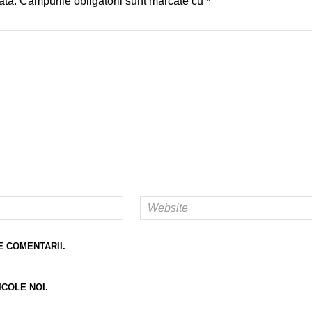
ată.
Câmpurile obligatorii sunt marcate cu
*
E COMENTARII.
ICOLE NOI.