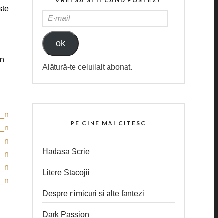
VREI SA STII CAND POSTEZ?
ste
E-
MAIL
ok
un
Alătură-te celuilalt abonat.
PE CINE MAI CITESC
Hadasa Scrie
Litere Stacojii
Despre nimicuri si alte fantezii
Dark Passion