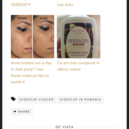
SERENITY
mai dulci
Acne breaks out a day
Ce am mai cumparat in
to that party? Use
ultima vreme
these makeup tips to
tackle it
DIGNICAP CANCER
DIGNICAP IN ROMANIA
SHARE
DE VIATA