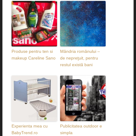
Produse pentru ten si
Mândria românului –
makeup Careline Sano
de nepreţuit, pentru
restul există bani
Experienta mea cu
Publicitatea outdoor e
BabyTrend.ro
simpla