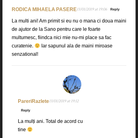
RODICA MIHAELA PASERE
13/01/2019 at 19:06
Reply
La multi ani! Am primit si eu nu o mana ci doua maini
de ajutor de la Sano pentru care le foarte
multumesc, fiindca nici mie nu-mi place sa fac
curatenie.
Iar sapunul ala de maini miroase
senzational!
PareriRazlete
13/01/2019 at 19:12
Reply
La mulți ani. Total de acord cu
tine