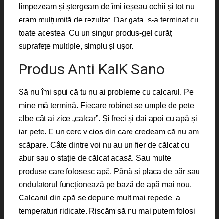
limpezeam și ștergeam de îmi ieșeau ochii și tot nu
eram mulțumită de rezultat. Dar gata, s-a terminat cu
toate acestea. Cu un singur produs-gel curăț
suprafețe multiple, simplu și ușor.
Produs Anti KalK Sano
Să nu îmi spui că tu nu ai probleme cu calcarul. Pe
mine mă termină. Fiecare robinet se umple de pete
albe cât ai zice „calcar”. Și freci și dai apoi cu apă și
iar pete. E un cerc vicios din care credeam că nu am
scăpare. Câte dintre voi nu au un fier de călcat cu
abur sau o stație de călcat acasă. Sau multe
produse care folosesc apă. Până și placa de păr sau
ondulatorul funcționează pe bază de apă mai nou.
Calcarul din apă se depune mult mai repede la
temperaturi ridicate. Riscăm să nu mai putem folosi