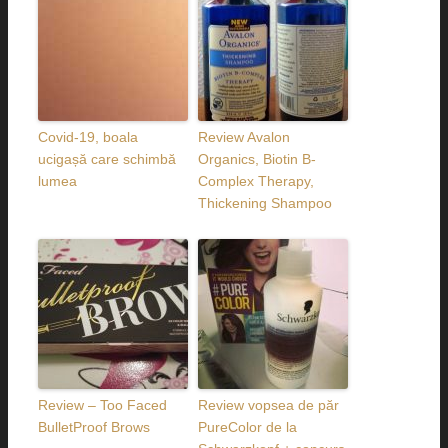
Covid-19, boala
Review Avalon
ucigașă care schimbă
Organics, Biotin B-
lumea
Complex Therapy,
Thickening Shampoo
Review – Too Faced
Review vopsea de păr
BulletProof Brows
PureColor de la