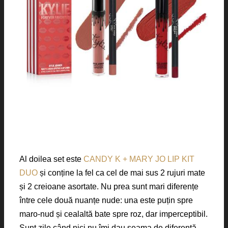
Al doilea set este
CANDY K + MARY JO LIP KIT
DUO
și conține la fel ca cel de mai sus 2 rujuri mate
și 2 creioane asortate. Nu prea sunt mari diferențe
între cele două nuanțe nude: una este puțin spre
maro-nud și cealaltă bate spre roz, dar imperceptibil.
Sunt zile când nici nu îmi dau seama de diferență.