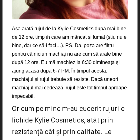
Așa arată rujul de la Kylie Cosmetics după mai bine
de 12 ore, timp în care am mâncat și fumat (știu nu e
bine, dar ce să-i faci…). PS. Da, poza are filtru
pentru că niciun machiaj nu are cum să arate bine
după 12 ore. Eu mă machiez la 6:30 dimineața și
ajung acasă după 6-7 PM. În timpul acesta,
machiajul și rujul trebuie să reziste. Dacă uneori
machiajul mai cedează, rujul este tot timpul aproape
impecabil.
Oricum pe mine m-au cucerit rujurile
lichide Kylie Cosmetics, atât prin
rezistență cât și prin calitate. Le