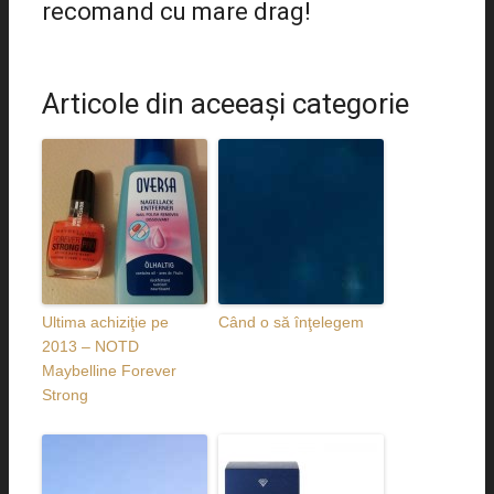
recomand cu mare drag!
Articole din aceeaşi categorie
Ultima achiziţie pe
Când o să înţelegem
2013 – NOTD
Maybelline Forever
Strong