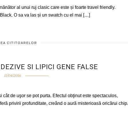
tor al unui ruj clasic care este și foarte travel friendly.
 Black. O sa va las și un swatch cu el mai […]
EA CITITOARELOR
EZIVE SI LIPICI GENE FALSE
11/04/2016
 cât de uşor se pot purta. Efectul obţinut este spectaculos,
feră privirii profunditate, creând o aură misterioasă oricărui chi