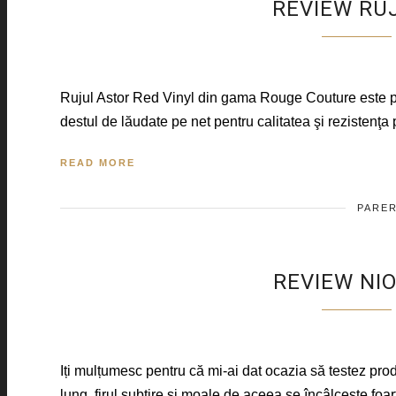
REVIEW RU
Rujul Astor Red Vinyl din gama Rouge Couture este pr
destul de lăudate pe net pentru calitatea şi rezistenţa
READ MORE
PARER
REVIEW NI
Iți mulțumesc pentru că mi-ai dat ocazia să testez pr
lung, firul subţire şi moale de aceea se încâlceşte foa