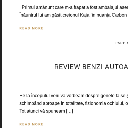
Primul amănunt care m-a frapat a fost ambalajul asemănă
Înăuntrul lui am găsit creionul Kajal în nuanța Carbon
READ MORE
PARER
REVIEW BENZI AUTOAD
Pe la începutul verii vă vorbeam despre genele false şi
schimbând aproape în totalitate, fizionomia ochiului, o
Tot atunci vă spuneam […]
READ MORE