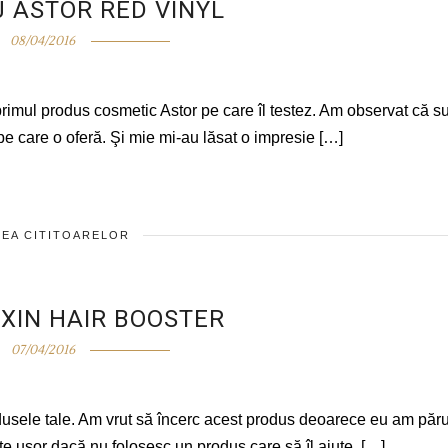
J ASTOR RED VINYL
08/04/2016
imul produs cosmetic Astor pe care îl testez. Am observat că s
 pe care o oferă. Şi mie mi-au lăsat o impresie […]
EA CITITOARELOR
OXIN HAIR BOOSTER
07/04/2016
odusele tale. Am vrut să încerc acest produs deoarece eu am păru
rte uşor dacă nu folosesc un produs care să îl ajute. […]