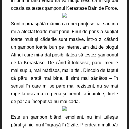
În primul rând vreau să vă mulţumesc că mi-aţi dat
ocazia sa testez şamponul Kerastase Bain de Force.
Sunt o proaspătă mămica a unei prinţese, iar sarcina
mi-a afectat foarte mult părul. Firul de păr s-a subţiat
foarte mult şi căderile sunt masive. Într-o zi cătând
un şampon foarte bun pe internet am dat de blogul
Alinei care mi-a dat posibilitatea să testez şamponul
de la Kerastase. De când îl folosesc, parul meu e
mai suplu, mai mătăsos, mai altfel. Dincolo de faptul
că părul arată mai bine, îl simt mai sănătos – în
sensul în care mi se pare mai rezistent, nu se mai
rupe la uscarea cu peria şi foenul ca înainte şi firele
de păr au început să nu mai cadă.
Este un şampon blând, emolient, nu îmi tufleşte
părul şi nici nu îl îngraşă în 2 zile. Pierdeam mult păr