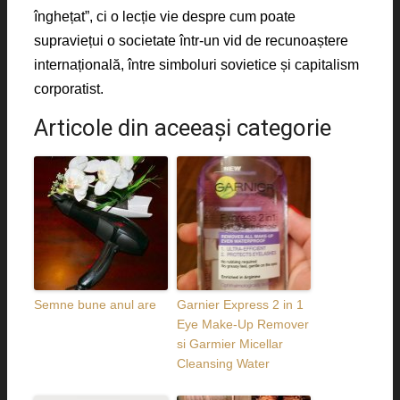
înghețat”, ci o lecție vie despre cum poate
supraviețui o societate într-un vid de recunoaștere
internațională, între simboluri sovietice și capitalism
corporatist.
Articole din aceeaşi categorie
Semne bune anul are
Garnier Express 2 in 1
Eye Make-Up Remover
si Garmier Micellar
Cleansing Water