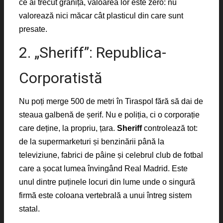
ce ai trecut granița, valoarea lor este zero: nu
valorează nici măcar cât plasticul din care sunt
presate.
2. „Sheriff”: Republica-
Corporatistă
Nu poți merge 500 de metri în Tiraspol fără să dai de
steaua galbenă de șerif. Nu e poliția, ci o corporație
care deține, la propriu, țara.
Sheriff
controlează tot:
de la supermarketuri și benzinării până la
televiziune, fabrici de pâine și celebrul club de fotbal
care a șocat lumea învingând Real Madrid. Este
unul dintre puținele locuri din lume unde o singură
firmă este coloana vertebrală a unui întreg sistem
statal.