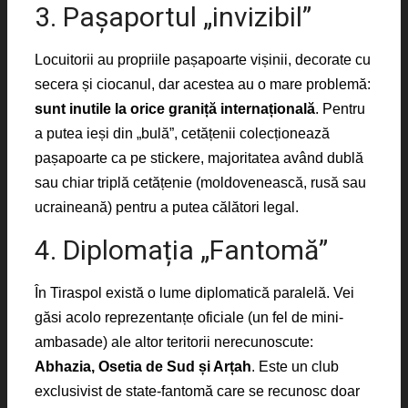
3. Pașaportul „invizibil”
Locuitorii au propriile pașapoarte vișinii, decorate cu
secera și ciocanul, dar acestea au o mare problemă:
sunt inutile la orice graniță internațională
. Pentru
a putea ieși din „bulă”, cetățenii colecționează
pașapoarte ca pe stickere, majoritatea având dublă
sau chiar triplă cetățenie (moldovenească, rusă sau
ucraineană) pentru a putea călători legal.
4. Diplomația „Fantomă”
În Tiraspol există o lume diplomatică paralelă. Vei
găsi acolo reprezentanțe oficiale (un fel de mini-
ambasade) ale altor teritorii nerecunoscute:
Abhazia, Osetia de Sud și Arțah
. Este un club
exclusivist de state-fantomă care se recunosc doar