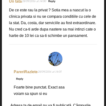
Un tata
28/09/2016 at 14:00
Reply
De ce este rau la privat ? Sotia mea a nascut la o
clinica privata si nu se compara conditiile cu cele de
la stat. Da, costa, dar serviciile au fost extraordinare.
Nu cred ca-ti arde dupa nastere sa mai intinzi cate o
hartie de 10 lei ca sa-ti schimbe un pansament.
PareriRazlete
28/09/2016 at 14:05
Reply
Foarte bine punctat. Exact asa
voiam sa spun si eu
Adresa ta de email nu va fi publicată.
Câmpurile