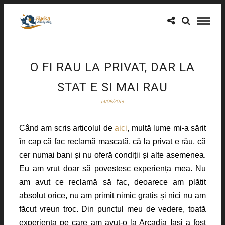
O FI RAU LA PRIVAT, DAR LA
STAT E SI MAI RAU
14/09/2016
Când am scris articolul de
aici
, multă lume mi-a sărit
în cap că fac reclamă mascată, că la privat e rău, că
cer numai bani și nu oferă condiții și alte asemenea.
Eu am vrut doar să povestesc experiența mea. Nu
am avut ce reclamă să fac, deoarece am plătit
absolut orice, nu am primit nimic gratis și nici nu am
făcut vreun troc. Din punctul meu de vedere, toată
experiența pe care am avut-o la Arcadia Iași a fost