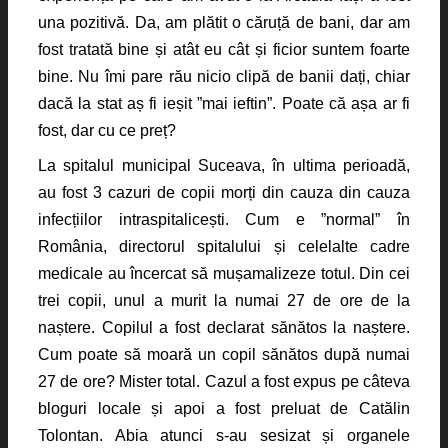
una pozitivă. Da, am plătit o căruță de bani, dar am
fost tratată bine și atât eu cât și ficior suntem foarte
bine. Nu îmi pare rău nicio clipă de banii dați, chiar
dacă la stat aș fi ieșit ”mai ieftin”. Poate că așa ar fi
fost, dar cu ce preț?
La spitalul municipal Suceava, în ultima perioadă,
au fost 3 cazuri de copii morți din cauza din cauza
infecțiilor intraspitalicești. Cum e ”normal” în
România, directorul spitalului și celelalte cadre
medicale au încercat să mușamalizeze totul. Din cei
trei copii, unul a murit la numai 27 de ore de la
naștere. Copilul a fost declarat sănătos la naștere.
Cum poate să moară un copil sănătos după numai
27 de ore? Mister total. Cazul a fost expus pe câteva
bloguri locale și apoi a fost preluat de Catălin
Tolontan. Abia atunci s-au sesizat și organele