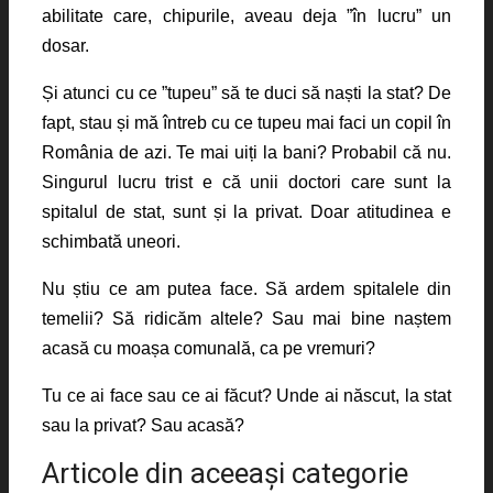
abilitate care, chipurile, aveau deja ”în lucru” un
dosar.
Și atunci cu ce ”tupeu” să te duci să naști la stat? De
fapt, stau și mă întreb cu ce tupeu mai faci un copil în
România de azi. Te mai uiți la bani? Probabil că nu.
Singurul lucru trist e că unii doctori care sunt la
spitalul de stat, sunt și la privat. Doar atitudinea e
schimbată uneori.
Nu știu ce am putea face. Să ardem spitalele din
temelii? Să ridicăm altele? Sau mai bine naștem
acasă cu moașa comunală, ca pe vremuri?
Tu ce ai face sau ce ai făcut? Unde ai născut, la stat
sau la privat? Sau acasă?
Articole din aceeaşi categorie