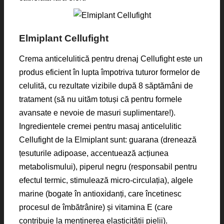
Elmiplant Cellufight
Crema anticelulitică pentru drenaj Cellufight este un
produs eficient în lupta împotriva tuturor formelor de
celulită, cu rezultate vizibile după 8 săptămâni de
tratament (să nu uităm totuși că pentru formele
avansate e nevoie de masuri suplimentare!).
Ingredientele cremei pentru masaj anticelulitic
Cellufight de la Elmiplant sunt: guarana (drenează
țesuturile adipoase, accentuează acțiunea
metabolismului), piperul negru (responsabil pentru
efectul termic, stimulează micro-circulația), algele
marine (bogate în antioxidanți, care încetinesc
procesul de îmbătrânire) și vitamina E (care
contribuie la menținerea elasticității pielii).