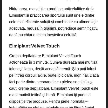
Hidratarea, masajul cu produse anticelulitice de la
Elmiplant și practicarea sportului sunt unele dintre
cele mai eficiente soluții și combinate cu alimentație
adecvată, redusă în grăsimi, pot reduce semnificativ,
dacă nu chiar elimina inestetica celulită.
Elmiplant Velvet Touch
Crema depilatoare Elmiplant Velvet Touch
acționează în 3 minute. Cumva durează mai mult să
folosești lama, decât această cremă. Și o poți folosi
pe întreg corpul: axile, brațe, picioare, inghinal. Dacă
faci parte dintre persoanele cu pielea sensibila și
cauți creme depilatoare, Elmiplant Velvet Touch este
o alternativă ieftină și bună. Elmiplant iți pune la
dispoziție trei produse. Pentru piele normala –
îmbogățita cu ulei de migdale care pe lângă faptul