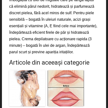
că elimină părul nedorit, hidratează și parfumează
discret pielea, fără acel miros de sulf. Pentru piele
sensibilă – bogată în uleiuri naturale, acizi grași
esențiali și vitamine (A, E fiind cele mai importante),
îndepărtează eficient firele de păr și hidratează
pielea. Crema depilatoare cu acționare rapida (3
minute) – bogată în ulei de argan, îndepărtează
parul scurt și previne apariția iritațiilor.
Articole din aceeaşi categorie