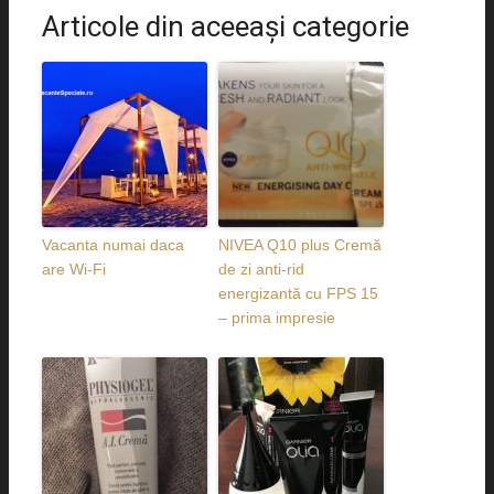
Articole din aceeaşi categorie
Vacanta numai daca
NIVEA Q10 plus Cremă
are Wi-Fi
de zi anti-rid
energizantă cu FPS 15
– prima impresie