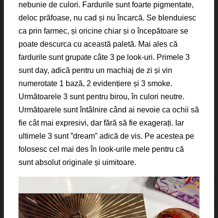
nebunie de culori. Fardurile sunt foarte pigmentate,
deloc prăfoase, nu cad și nu încarcă. Se blenduiesc
ca prin farmec, și oricine chiar și o începătoare se
poate descurca cu această paletă. Mai ales că
fardurile sunt grupate câte 3 pe look-uri. Primele 3
sunt day, adică pentru un machiaj de zi și vin
numerotate 1 bază, 2 evidențiere și 3 smoke.
Următoarele 3 sunt pentru birou, în culori neutre.
Următoarele sunt întâlnire când ai nevoie ca ochii să
fie cât mai expresivi, dar fără să fie exagerați. Iar
ultimele 3 sunt ”dream” adică de vis. Pe acestea pe
folosesc cel mai des în look-urile mele pentru că
sunt absolut originale și uimitoare.